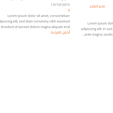
13/10/2015
مدير المتجر
0
Lorem ipsum dolor sit amet, consectetuer
dipiscing elit, sed diam nonummy nibh euismod
Lorem ipsum dolo
tincidunt ut laoreet dolore magna aliquam erat ...
adipiscing elit. In s
أكمل القراءة
ante magna, iaculis ut