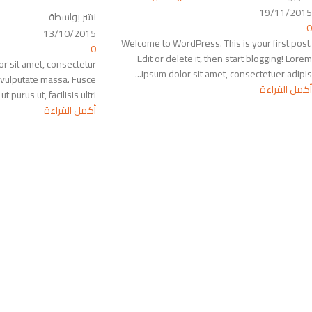
19/11/2015
نشر بواسطة
0
13/10/2015
Welcome to WordPress. This is your first post.
0
Edit or delete it, then start blogging! Lorem
r sit amet, consectetur
ipsum dolor sit amet, consectetuer adipis...
ed vulputate massa. Fusce
أكمل القراءة
 purus ut, facilisis ultri...
أكمل القراءة