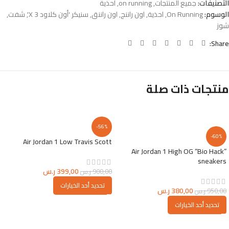
التصنيفات:
جميع المنتجات
,
on running
,
احذية
الوسوم:
On Running
,
احذية
,
اون راننج
,
اون راننق
,
سنيكر 'أون كلاود X 3'
,
شفت
,
شوز
Share:
منتجات ذات صلة
-56%
-60%
Air Jordan 1 Low Travis Scott
Air Jordan 1 High OG “Bio Hack”
sneakers
399,00
ر.س
900,00
ر.س
تحديد أحد الخيارات
380,00
ر.س
950,00
ر.س
تحديد أحد الخيارات