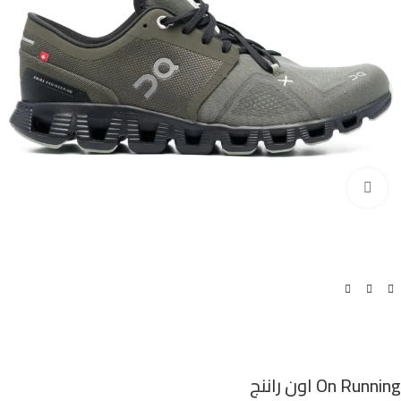
اضغط للتكبير
On Running اون راننج