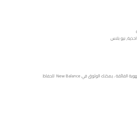
احذية
,
نيو بلنس
ادخل إلى الراحة والأناقة مع توازن جديد نيو بلانس . صُمم هذا الحذاء بمظهر عصري ليناسب أي ستايل ، ويتميز بقياس داعم للراحة طوال اليوم. بفضل مواد التبطين والتهوية الفائقة ، يمكنك الوثوق في New Balance للحفاظ