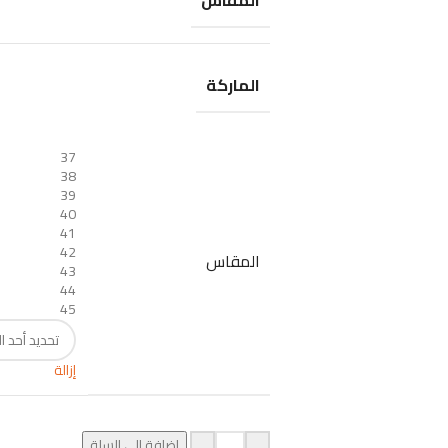
المقاس
الماركة
37
38
39
40
41
42
المقاس
43
44
45
إزالة
إضافة إلى السلة