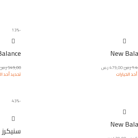
-13%
Balance
New Bal
1.
ر.س
479,00
ر.س
549,00
ر.س
أحد الخيارات
تحديد أحد ال
-43%
New Bal
سنيكرز 