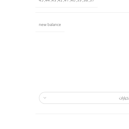
45
,
44
,
43
,
42
,
41
,
40
,
39
,
38
,
37
new balance