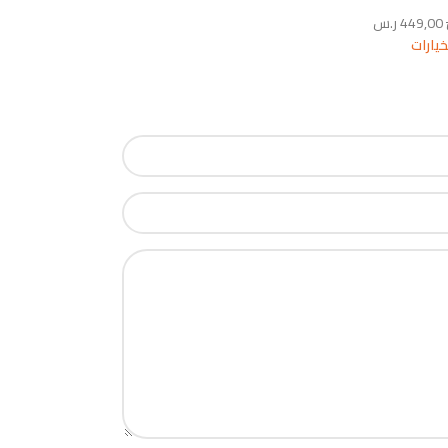
449,00
ر.س
خيارات