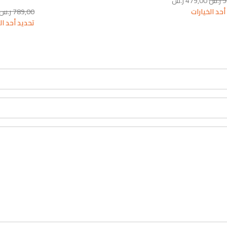
5
ر.س
479,00
ر.س
أحد الخيارات
789,00
ر.س
تحديد أحد ال