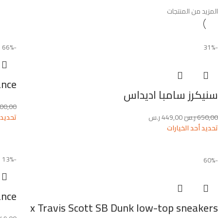
المزيد من المنتجات
-66%
-31%
ance
سنيكرز سامبا اديداس
400,00
650,00
ر.س
449,00
ر.س
تحديد 
تحديد أحد الخيارات
-13%
-60%
ance
x Travis Scott SB Dunk low-top sneakers