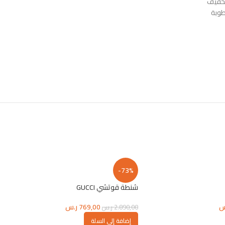
لخفيف
طوبة
-73%
شنطة قوتشي GUCCI
س
769,00
ر.س
2.890,00
ر.س
إضافة إلى السلة