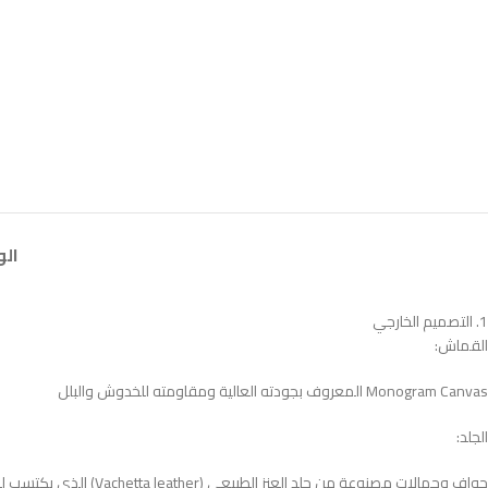
ال
1. التصميم الخارجي
القماش:
Monogram Canvas المعروف بجودته العالية ومقاومته للخدوش والبلل
الجلد:
حواف وحمالات مصنوعة من جلد العنز الطبيعي (Vachetta leather) الذي يكتسب لونًا مائلًا للكهرماني مع الاستخدام