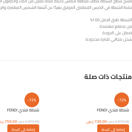
مسح سطح الشنطة بلطف بقطعة قماش ناعمة مبللة بقليل من الماء والصابون ا
حفظ الشنطة في الكيس القماشي المرفق بعيدًا عن أشعة الشمس المباشرة والر
الشنطة طبق الاصل 100%
من مصانع معتمدة
ضمان على الجودة
شحن مجااني لفترة محدودة
منتجات ذات صلة
-72%
-72%
شنطة فندي FENDI
شنطة فندي FENDI
739,00
ر.س
759,00
ر.
2.670,00
ر.س
2.670,00
ر.س
إضافة إلى السلة
إضافة إلى السلة