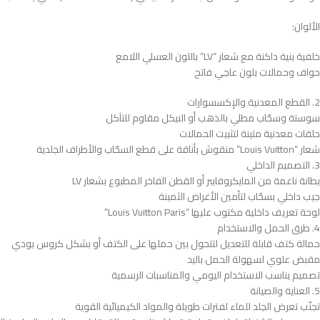
الألوان:
خلفية بنية داكنة مع شعار “LV” باللون العسلي اللامع
حواف وحمالات بلون عاجي فاتح
2. القطع المعدنية والإكسسوارات
سوستة وسحّاب مطلي بالذهب أو النيكل مقاوم للتآكل
حلقات معدنية متينة لتثبيت الحمالات
شعار “Louis Vuitton” منقوش بأناقة على قطع السحّاب والأطراف الجلدية
3. التصميم الداخلي
بطانة ناعمة من المايكروفايبر أو القطن الفاخر المطبوع بشعار LV
جيب داخلي بسحّاب لتأمين الأغراض الثمينة
لوحة تعريف داخلية مكتوب عليها “Louis Vuitton Paris”
4. طرق الحمل والاستخدام
حمالة كتف قابلة للتعديل لتتحول بين حملها على الكتف أو بشكل كروس بودي
مقبض علوي لسهولة الحمل باليد
تصميم يناسب الاستخدام اليومي والمناسبات الرسمية
5. العناية والصيانة
تجنّب تعرض الجلد للماء لفترات طويلة والمواد الكيميائية القوية