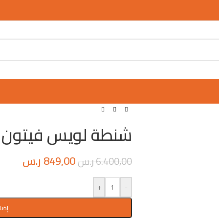
شنطة لويس فيتون LV
849,00
ر.س
6.400,00
ر.س
+
-
إضا