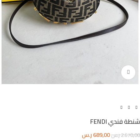
اضغط للتكبير
شنطة فندي FENDI
689,00
ر.س
2.670,00
ر.س