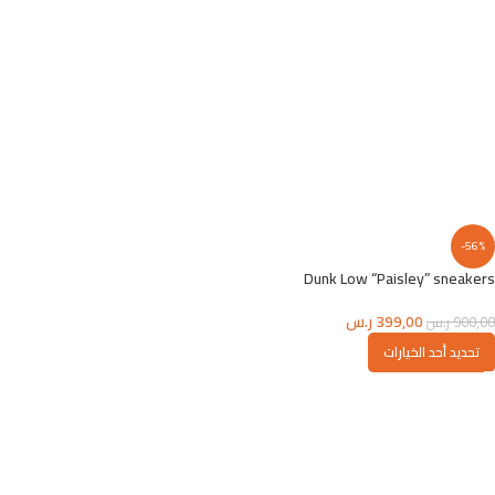
-56%
Dunk Low “Paisley” sneakers
399,00
ر.س
900,00
ر.س
تحديد أحد الخيارات