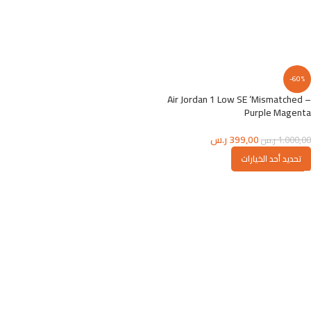
-60%
Air Jordan 1 Low SE ‘Mismatched –
Purple Magenta
399,00
ر.س
1.000,00
ر.س
تحديد أحد الخيارات