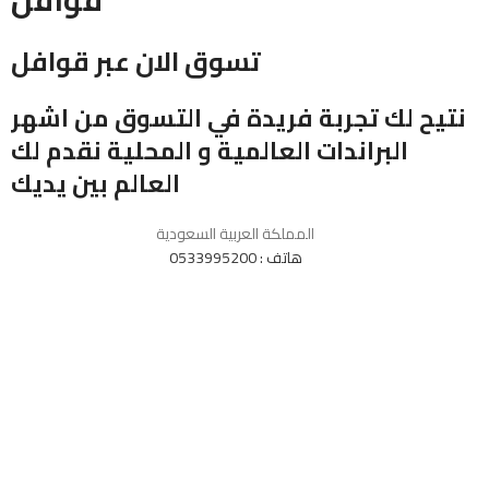
قوافل
تسوق الان عبر قوافل
نتيح لك تجربة فريدة في التسوق من اشهر
البراندات العالمية و المحلية نقدم لك
العالم بين يديك
المملكة العربية السعودية
هاتف : 0533995200
واتس : 0533995200
جميع الحقوق محفوظة لمنصة قوافل
2025
المتجر
سلة التسوق