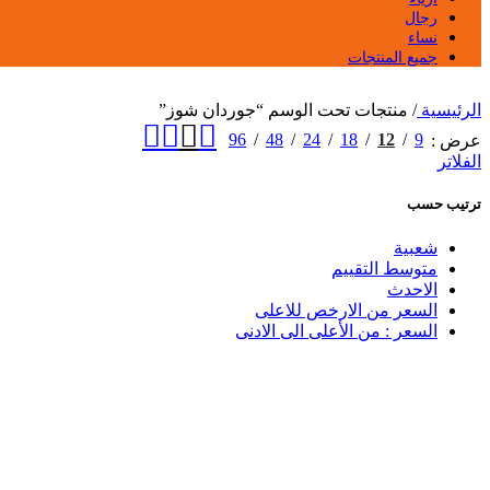
رجال
نساء
جميع المنتجات
الرئيسية
/
منتجات تحت الوسم “جوردان شوز”
96
48
24
18
12
9
عرض
الفلاتر
ترتيب حسب
شعبية
متوسط التقييم
الاحدث
السعر من الارخص للاعلى
السعر : من الأعلى الى الادنى