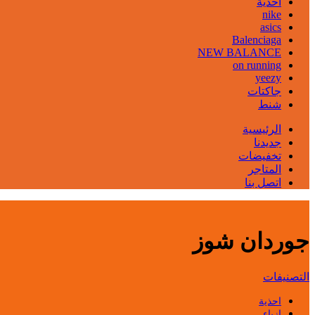
احذية
nike
asics
Balenciaga
NEW BALANCE
on running
yeezy
جاكتات
شنط
الرئيسية
جديدنا
تخفيضات
المتاجر
اتصل بنا
جوردان شوز
التصنيفات
احذية
ازياء