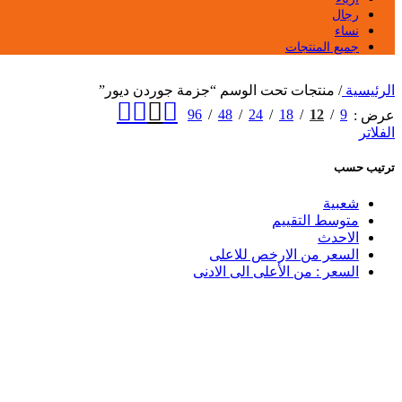
رجال
نساء
جميع المنتجات
الرئيسية
/
منتجات تحت الوسم “جزمة جوردن ديور”
96
48
24
18
12
9
عرض
الفلاتر
ترتيب حسب
شعبية
متوسط التقييم
الاحدث
السعر من الارخص للاعلى
السعر : من الأعلى الى الادنى