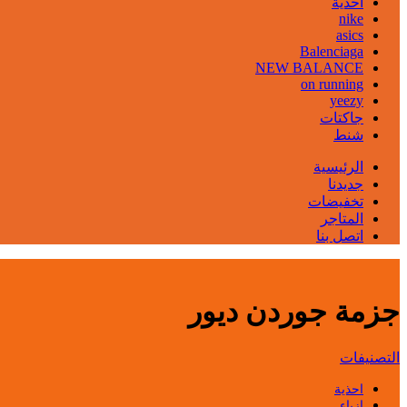
احذية
nike
asics
Balenciaga
NEW BALANCE
on running
yeezy
جاكتات
شنط
الرئيسية
جديدنا
تخفيضات
المتاجر
اتصل بنا
جزمة جوردن ديور
التصنيفات
احذية
ازياء